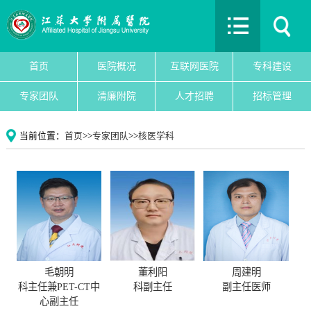
首页
医院概况
互联网医院
首页
医院概况
互联网医院
专科建设
专科建设
专家团队
清廉附院
人才招聘
招标管理
医院新闻
专家团队
当前位置：
首页
>>
专家团队
>>
核医学科
党建文化
护理园地
清廉附院
人才招聘
招标管理
院务公开
毛朝明
董利阳
周建明
教育教学
科主任兼PET-CT中
科副主任
副主任医师
心副主任