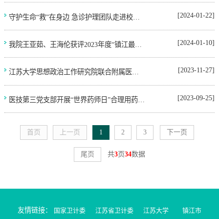
[2024-01-22]
守护生命“救”在身边 急诊护理团队走进校园开展急救技能培训
[2024-01-10]
我院王亚茹、王海伦获评2023年度“镇江最美救护员”
[2023-11-27]
江苏大学思想政治工作研究院联合附属医院、卓越医师学院开展青年医师、医学生成长思政论坛
[2023-09-25]
医技第三党支部开展“世界药师日”合理用药咨询暨主题党日活动
首页
上一页
1
2
3
下一页
尾页
共
3
页
34
数据
友情链接：
国家卫计委
江苏省卫计委
江苏大学
镇江市