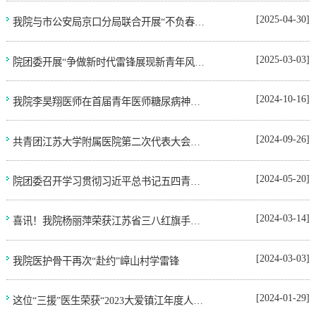
[2025-04-30]
我院与市公安局京口分局联合开展“不负春光 书香为伴”朗读分享会
[2025-03-03]
院团委开展“争做新时代雷锋展现新青年风采” 志愿服务活动
[2024-10-16]
我院李昊翔医师在首届青年医师糖尿病神经病变病例演讲大赛中夺冠
[2024-09-26]
共青团江苏大学附属医院第二次代表大会顺利召开
[2024-05-20]
院团委召开学习贯彻习近平总书记五四青年节对全国广大青年寄语精神座谈会
[2024-03-14]
喜讯！我院杨丽萍荣获江苏省三八红旗手称号
[2024-03-03]
我院医护骨干再次“赴约”嶂山村学雷锋
[2024-01-29]
这位“三援”医生荣获“2023大爱镇江年度人物提名奖”