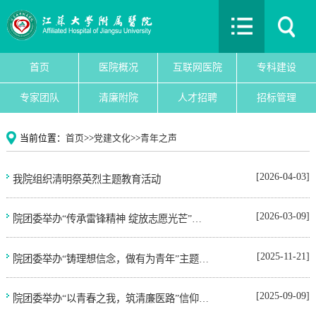
首页
医院概况
互联网医院
首页
医院概况
互联网医院
专科建设
专科建设
专家团队
清廉附院
人才招聘
招标管理
医院新闻
专家团队
当前位置：
首页
>>
党建文化
>>
青年之声
党建文化
护理园地
[2026-04-03]
我院组织清明祭英烈主题教育活动
清廉附院
[2026-03-09]
院团委举办“传承雷锋精神 绽放志愿光芒”信仰公开课
人才招聘
招标管理
[2025-11-21]
院团委举办“铸理想信念，做有为青年”主题团日活动暨信仰公开课
院务公开
教育教学
[2025-09-09]
院团委举办“以青春之我，筑清廉医路”信仰公开课