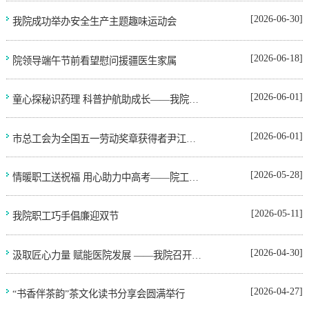
[2026-06-30]
我院成功举办安全生产主题趣味运动会
[2026-06-18]
院领导端午节前看望慰问援疆医生家属
[2026-06-01]
童心探秘识药理 科普护航助成长——我院举办“我是小小药剂师”科普体验活动
[2026-06-01]
市总工会为全国五一劳动奖章获得者尹江涛颁授荣誉证书和奖章
[2026-05-28]
情暖职工送祝福 用心助力中高考——院工会为中高考职工子女送祝福
[2026-05-11]
我院职工巧手倡廉迎双节
[2026-04-30]
汲取匠心力量 赋能医院发展 ——我院召开工会委员会扩大会议
[2026-04-27]
“书香伴茶韵”茶文化读书分享会圆满举行