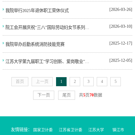
[2026-03-26]
我院举行2025年退休职工荣休仪式
[2026-03-10]
院工会开展庆祝“三八”国际劳动妇女节系列活动
[2025-12-17]
我院举办后勤系统消防技能竞赛
[2025-12-05]
江苏大学第九届职工“学习创新、爱岗敬业”技能竞赛 医生组、护理组竞赛成功举办
首页
上一页
1
2
3
4
5
下一页
尾页
共
5
页
70
数据
友情链接：
国家卫计委
江苏省卫计委
江苏大学
镇江市