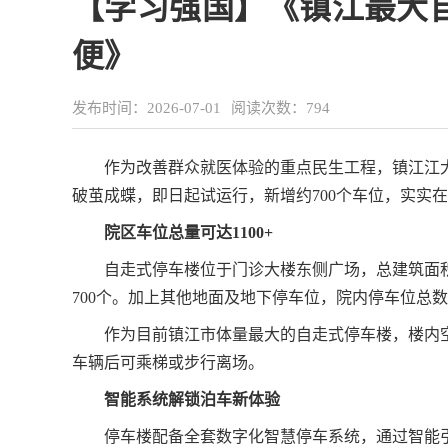
【学习强国】《镇江最大
便》
发布时间：2026-07-01
阅读次数：
794
作为改善群众就医体验的重点民生工程，镇江江
破茧成蝶，即日起试运行，新增约700个车位，实实
院区车位总量可达1100+
自走式停车楼位于门诊大楼东侧广场，总建筑面积2
700个。加上其他地面及地下停车位，院内停车位总数可
作为目前镇江市体量最大的自走式停车楼，楼内
车辆后可乘梯或步行离场。
智能系统解锁泊车新体验
停车楼配备全套数字化智慧停车系统，通过智能