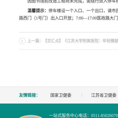
因图书馆前改造工程尚未完成，需绕行进入停车
温馨提示：
停车楼设一个入口、一个出口，请市民按
路西门（1号门）出入口开放；7:00—17:00医政路
上一篇：【交汇点】《江苏大学附属医院：年轻腰腿痛没
友情链接：
国家卫健委
江苏省卫健委
一站式服务中心电话：
0511-8502607