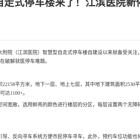
自走式停车楼来了！江滨医院新
大附院（江滨医院）智慧型自走式停车楼自建设以来就备受关注
在在破解就医停车难题。
2158平方米，地下一层、地上七层，其中地下建筑面积2530平
达1100+。
空间宽敞，选用鲜亮的颜色进行楼层的分区，每层设置两个无障
引导、反向寻车系统方便市民停车寻车，此外，预约车位功能也