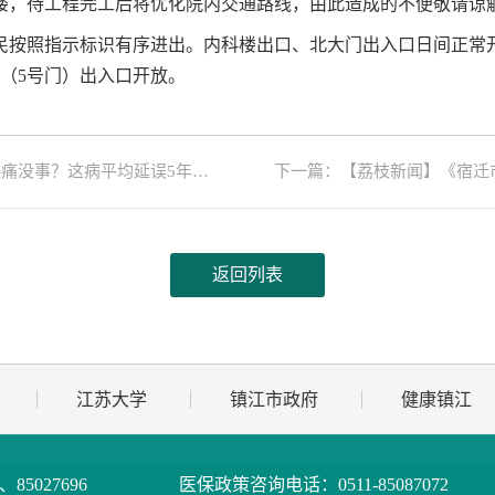
楼，待工程完工后将优化院内交通路线，由此造成的不便敬请谅
照指示标识有序进出。内科楼出口、北大门出入口日间正常开放；17:
大门（5号门）出入口开放。
事？这病平均延误5年才确诊》
下一篇：【荔枝新闻】《宿迁市癌症区
返回列表
江苏大学
镇江市政府
健康镇江
9、85027696
医保政策咨询电话：
0511-85087072