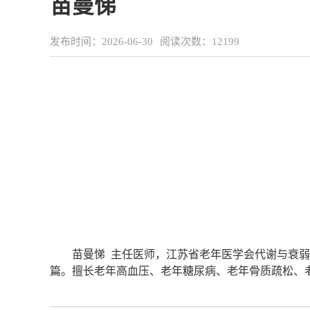
苗曼悌
发布时间：2026-06-30
阅读次数：
12199
苗曼悌 主任医师
，
江苏省老年医学会代谢与衰弱
篇。擅长老年高血压、老年糖尿病、老年骨质疏松、