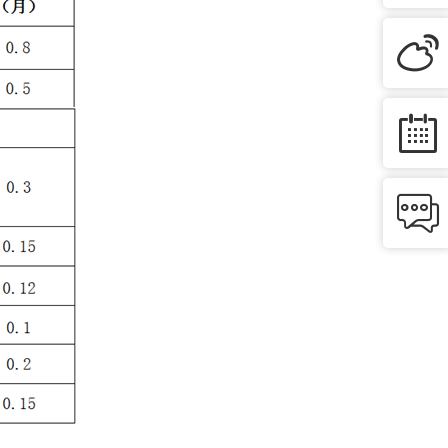


