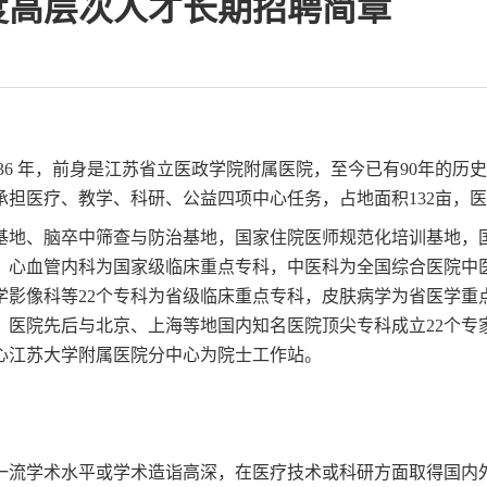
年度高层次人才长期招聘简章
936 年，前身是江苏省立医政学院附属医院，至今已有90年的
医疗、教学、科研、公益四项中心任务，占地面积132亩，医用
基地、脑卒中筛查与防治基地，国家住院医师规范化培训基地，
。心血管内科为国家级临床重点专科，中医科为全国综合医院中
学影像科等22个专科为省级临床重点专科，皮肤病学为省医学重
。医院先后与北京、上海等地国内知名医院顶尖专科成立22个专
心江苏大学附属医院分中心为院士工作站。
一流学术水平或学术造诣高深，在医疗技术或科研方面取得国内