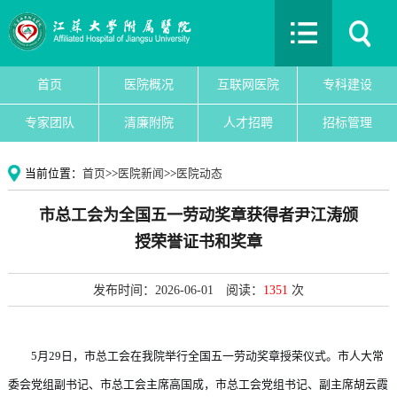
首页
医院概况
互联网医院
首页
医院概况
互联网医院
专科建设
专科建设
专家团队
清廉附院
人才招聘
招标管理
医院新闻
专家团队
当前位置：
首页
>>
医院新闻
>>
医院动态
党建文化
市总工会为全国五一劳动奖章获得者尹江涛颁
护理园地
授荣誉证书和奖章
清廉附院
人才招聘
发布时间：2026-06-01
阅读：
1351
次
招标管理
院务公开
5月29日，市总工会在我院举行全国五一劳动奖章授荣仪式。市人大常
教育教学
委会党组副书记、市总工会主席高国成，市总工会党组书记、副主席胡云霞