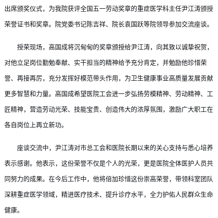
出席颁奖仪式，为我院获评全国五一劳动奖章的重症医学科主任尹江涛颁授
荣誉证书和奖章。院党委书记陈吉祥、院长袁国跃等院领导参加交流座谈。
授荣现场，高国成将沉甸甸的奖章颁授给尹江涛，向其致以诚挚祝贺，
对他立足岗位勤勉奉献、实干担当的精神给予充分肯定，并勉励他珍惜荣
誉、再接再厉，充分发挥好模范带头作用，为卫生健康事业高质量发展贡献
更多智慧和力量。高国成希望医院工会进一步弘扬劳模精神、劳动精神、工
匠精神，营造劳动光荣、技能宝贵、创造伟大的浓厚氛围，激励广大职工在
各自岗位上再立新功。
座谈交流中，尹江涛对市总工会和医院长期以来的关心支持与悉心培养
表示感谢。他表示，这份荣誉不仅是个人的光荣，更是医院全体医护人员共
同努力的成果。在今后工作中，他将倍加珍惜这份崇高荣誉，带领科室团队
深耕重症医学领域，精进医疗技术、提升诊疗水平，全力护佑人民群众生命
健康。