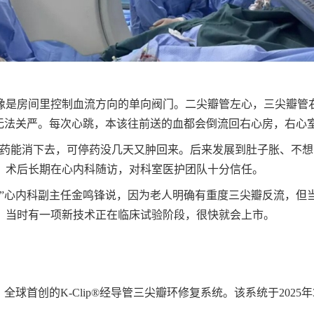
像是房间里控制血流方向的单向阀门。二尖瓣管左心，三尖瓣管
”无法关严。每次心跳，本该往前送的血都会倒流回右心房，右心
尿药能消下去，可停药没几天又肿回来。后来发展到肚子胀、不想
，术后长期在心内科随访，对科室医护团队十分信任。
。”心内科副主任金鸣锋说，因为老人明确有重度三尖瓣反流，但
，当时有一项新技术正在临床试验阶段，很快就会上市。
全球首创的K-Clip®经导管三尖瓣环修复系统。该系统于202