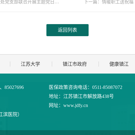
党支部联合开展主题党日活动
下一篇：情暖职工送祝福
返回列表
江苏大学
镇江市政府
健康镇江
9、85027696
医保政策咨询电话：
0511-85087072
地址：
江苏镇江市解放路438号
网址：
www.jdfy.cn
江滨医院）