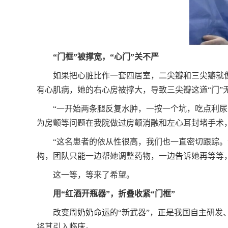
“门框”被撑宽，“心门”关不严
如果把心脏比作一套四居室，二尖瓣和三尖瓣就
有心肌病，她的右心房被撑大，导致三尖瓣这道“门
“一开始两条腿反复水肿，一按一个坑，吃点利
为房颤等问题在我院做过房颤消融和左心耳封堵手术
“这名患者的依从性很高，我们也一直密切跟踪
构，团队只能一边帮她调整药物，一边告诉她再等等
这一等，等来了希望。
用“红酒开瓶器”，折叠收紧“门框”
改变周奶奶命运的“新武器”，正是我国自主研发、
将其引入临床。