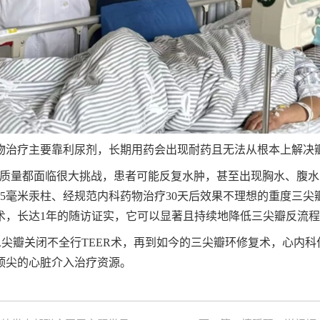
物治疗主要靠利尿剂，长期用药会出现耐药且无法从根本上解决
质量都面临很大挑战，患者可能反复水肿，甚至出现胸水、腹水
55毫米汞柱、经规范内科药物治疗30天后效果不理想的重度三
0例手术，长达1年的随访证实，它可以显著且持续地降低三尖瓣反
二尖瓣关闭不全行TEER术，再到如今的三尖瓣环修复术，心内
顶尖的心脏介入治疗资源。