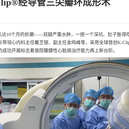
lip®经导管三尖瓣环成形术
长达10个月的折磨——双腿严重水肿，
一按一个深坑、肚子胀得
带领心内科主任戴芝银、副主任金鸣峰等，采用全球首创K-Cl
的成功开展标志着我院瓣膜性心脏病治疗能力再上新台阶。