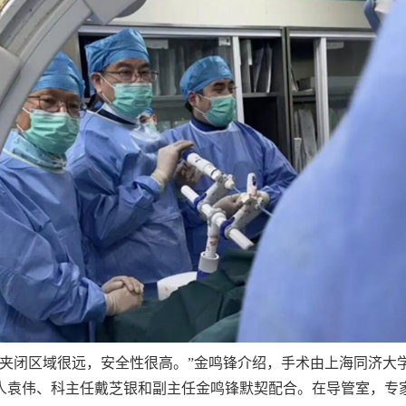
定夹闭区域很远，安全性很高。”金鸣锋介绍，手术由上海同济大
人袁伟、科主任戴芝银和副主任金鸣锋默契配合。在导管室，专家