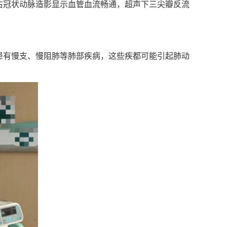
右冠状动脉造影显示血管血流畅通，超声下三尖瓣反流
患有慢支、慢阻肺等肺部疾病，这些疾都可能引起肺动