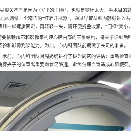
瓣关不严是因为‘心门’的‘门框’，也就是瓣环太大，手术目的就
lip®则像一个精巧的“红酒开瓶器”，通过导管从颈内静脉进入
器一样螺旋固定，再轻轻一夹，瓣环便折叠收紧，“门框”变小，
生需要依赖超声和影像来构建心腔内部的三维结构，将夹子送到后
经验和影像判读能力。为此，心内科团队前期做了充足的准备。
。术前，心内科团队对周奶奶进行了极为周密的评估：重新检查
确保夹子的位置离重要血管足够远，避免包埋血管造成心肌梗死