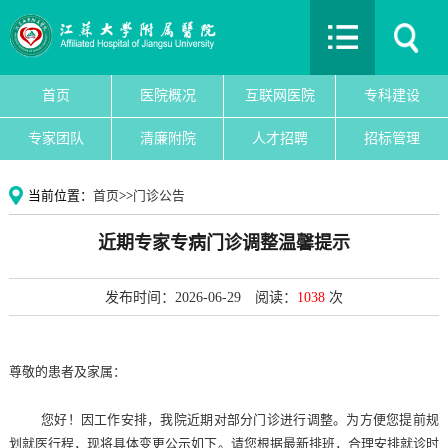
首页
医院概况
互联网医院
首页
医院概况
互联网医院
专科建设
专科建设
专家团队
清廉附院
人才招聘
招标管理
医院新闻
专家团队
当前位置：
首页
>>
门诊公告
党建文化
近期专家专病门诊调整温馨提示
护理园地
清廉附院
发布时间：2026-06-29
阅读：
1038
次
人才招聘
招标管理
尊敬的患者及家属：
院务公开
教育教学
您好！因工作安排，我院近期对部分门诊进行调整。为方便您提前规
划就医行程，现将具体变更公示如下。请您根据最新排班，合理安排就诊时