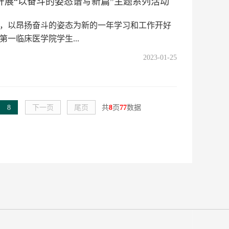
开展“以奋斗的姿态谱写新篇”主题系列活动
，以昂扬奋斗的姿态为新的一年学习和工作开好
第一临床医学院学生...
2023-01-25
8
下一页
尾页
共
8
页
77
数据