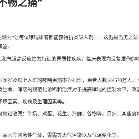
不畅之痛”
今年的主题为“让每位哮喘患者都能获得抗炎吸入剂——这仍是当务
解答。
炎症和气道高反应性为特征的异质性疾病，临床表现为反复发作的
20岁及以上人群的哮喘患病率为4.2%，患者人数达4570万
及生命。哮喘的规范化诊断和治疗对于提高哮喘的控制水平，改
环境因素、疾病及生理因素等。
食物过敏原：牛奶、鸡蛋、花生、海鲜、谷物等。另外，某些食
、香水等刺激性气体，雾霾等大气污染以及气温变化等。