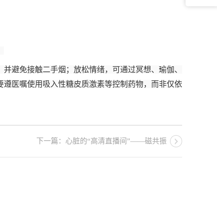
。
，并避免接触二手烟；放松情绪，可通过冥想、瑜伽、
要遵医嘱使用吸入性糖皮质激素等控制药物，而非仅依
下一篇：心脏的“高清直播间”——磁共振