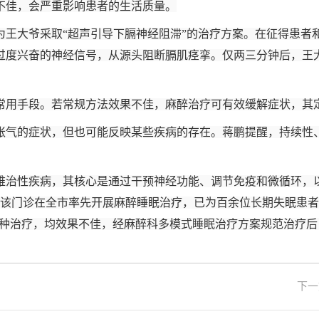
不佳，会严重影响患者的生活质量。
为王大爷采取“超声引导下膈神经阻滞”的治疗方案。在征得患者
过度兴奋的神经信号，从源头阻断膈肌痉挛。仅两三分钟后，王
常用手段。若常规方法效果不佳，麻醉治疗可有效缓解症状，其
胀气的症状，但也可能反映某些疾病的存在。蒋鹏提醒，持续性
难治性疾病，其核心是通过干预神经功能、调节免疫和微循环，
，该门诊在全市率先开展麻醉睡眠治疗，已为百余位长期失眠患
过各种治疗，均效果不佳，经麻醉科多模式睡眠治疗方案规范治疗
下一