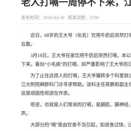
老人打嗝一周停不下来，
发布时间：2026-04-30
阅读次数：
2700
近日，68岁的王大爷（化名）饮用牛奶后突然
云散。
3月18日，王大爷在家饮用牛奶后突然打嗝，
下来。看似“小毛病”的打嗝，却严重影响了王大爷的
为了止住这烦人的打嗝，王大爷辗转多个科室就诊
江大附院麻醉科门诊寻求帮助。该科主任蒋鹏和副主
这是顽固性呃逆在作祟。
呃逆，也就是人们常说的打嗝，是膈肌、膈神经
声。
大部分的“嗝”是由饮食不当引起，如进食过快、