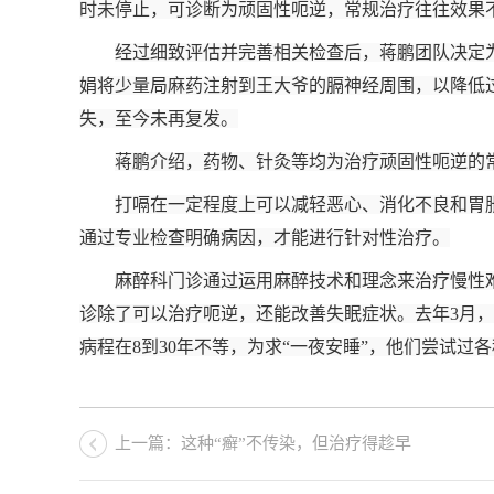
时未停止，可诊断为顽固性呃逆，常规治疗往往效果
经过细致评估并完善相关检查后，蒋鹏团队决定
娟将少量局麻药注射到王大爷的膈神经周围，以降低
失，至今未再复发。
蒋鹏介绍，药物、针灸等均为治疗顽固性呃逆的
打嗝在一定程度上可以减轻恶心、消化不良和胃
通过专业检查明确病因，才能进行针对性治疗。
麻醉科门诊通过运用麻醉技术和理念来治疗慢性
诊除了可以治疗呃逆，还能改善失眠症状。去年3月
病程在8到30年不等，为求“一夜安睡”，他们尝试
上一篇：这种“癣”不传染，但治疗得趁早