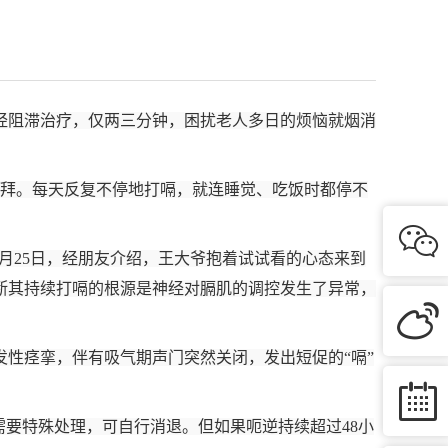
经阻滞治疗，仅两三分钟，困扰老人多日的烦恼就烟消
礼拜。每天反复不停地打嗝，就连睡觉、吃饭时都停不

月25日，经朋友介绍，王大爷抱着试试看的心态来到
断其持续打嗝的根源是神经对膈肌的调控发生了异常，

性痉挛，伴有吸气期声门突然关闭，发出短促的“嗝”

需要特殊处理，可自行消退。但如果呃逆持续超过48小