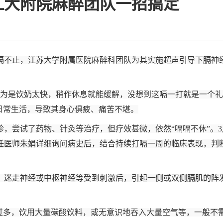
江大附院麻醉团队一招搞定
打嗝不止，江苏大学附属医院麻醉科团队为其实施超声引导下膈神
本以为是饮奶太快，稍作休息就能缓解，没想到这嗝一打就是一个
日常生活，导致其身心俱疲、痛苦不堪。
，尝试了药物、针灸等治疗，但疗效甚微，依然“嗝嗝不休”。3
任医师朱娟详细询问病史后，结合持续打嗝一周的临床表现，判
、迷走神经或中枢神经等受到刺激后，引起一侧或双侧膈肌的阵发
过多，饮用大量碳酸饮料，或无意识地吞入大量空气等，一般不